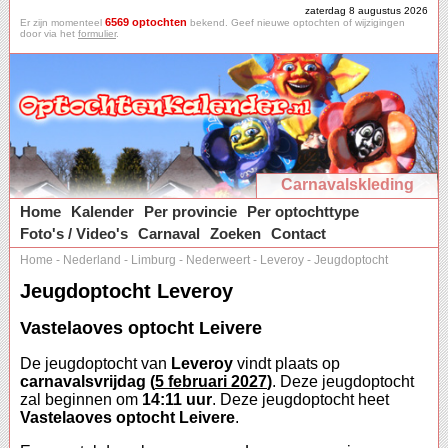
zaterdag 8 augustus 2026
6569 optochten
Er zijn momenteel
bekend. Geef nieuwe optochten of wijzigingen
door via het
formulier
.
Carnavalskleding
Home
Kalender
Per provincie
Per optochttype
Foto's / Video's
Carnaval
Zoeken
Contact
Home
-
Nederland
-
Limburg
-
Nederweert
-
Leveroy
-
Jeugdoptocht
Jeugdoptocht Leveroy
Vastelaoves optocht Leivere
De jeugdoptocht van
Leveroy
vindt plaats op
carnavalsvrijdag (
5 februari 2027
)
. Deze jeugdoptocht
zal beginnen om
14:11 uur
. Deze jeugdoptocht heet
Vastelaoves optocht Leivere
.