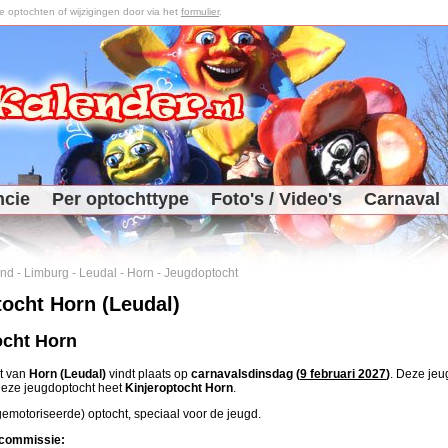
optochten of wijzigingen door via het
formulier
.
ncie
Per optochttype
Foto's / Video's
Carnaval
and
-
Limburg
-
Leudal
-
Horn
-
Jeugdoptocht
ocht Horn (Leudal)
ocht Horn
t van
Horn (Leudal)
vindt plaats op
carnavalsdinsdag (
9 februari 2027
)
. Deze jeu
Deze jeugdoptocht heet
Kinjeroptocht Horn
.
 gemotoriseerde) optocht, speciaal voor de jeugd.
commissie: