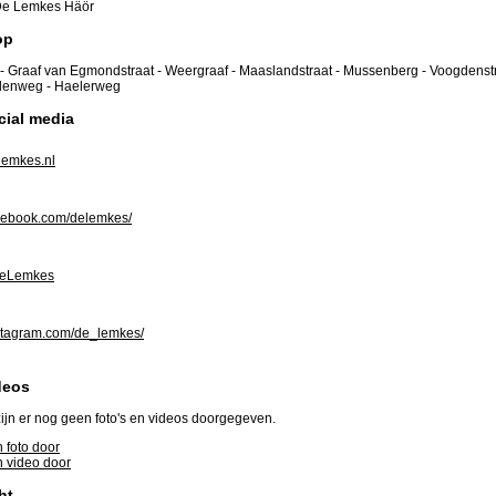
e Lemkes Häör
op
- Graaf van Egmondstraat - Weergraaf - Maaslandstraat - Mussenberg - Voogdenstr
olenweg - Haelerweg
cial media
emkes.nl
ebook.com/delemkes/
DeLemkes
tagram.com/de_lemkes/
deos
ijn er nog geen foto's en videos doorgegeven.
 foto door
 video door
ht