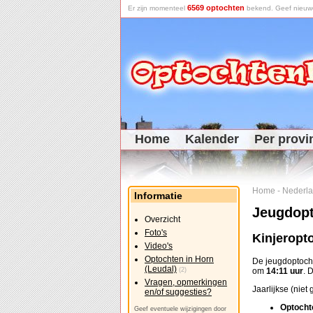
6569 optochten
Er zijn momenteel
bekend. Geef nieuwe 
Home
Kalender
Per provi
Home
-
Nederl
Informatie
Jeugdopt
Overzicht
Foto's
Kinjeropt
Video's
Optochten in Horn
De jeugdoptoch
(Leudal)
(2)
om
14:11 uur
. 
Vragen, opmerkingen
Jaarlijkse (niet
en/of suggesties?
Optocht
Geef eventuele wijzigingen door