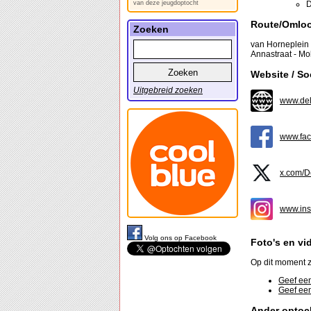
van deze jeugdoptocht
D
Route/Omlo
Zoeken
van Horneplein 
Annastraat - M
Website / So
Uitgebreid zoeken
www.del
www.fac
x.com/
www.ins
Volg ons op Facebook
Foto's en vi
Op dit moment z
Geef een
Geef een
Ander optoc