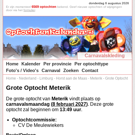
donderdag 6 augustus 2026
6569 optochten
Er zijn momenteel
bekend. Geef nieuwe optochten of wijzigingen
door via het
formulier
.
Carnavalskleding
Home
Kalender
Per provincie
Per optochttype
Foto's / Video's
Carnaval
Zoeken
Contact
Home
-
Nederland
-
Limburg
-
Horst aan de Maas
-
Meterik
-
Grote Optocht
Grote Optocht Meterik
De grote optocht van
Meterik
vindt plaats op
carnavalsmaandag (
8 februari 2027
)
. Deze grote
optocht zal beginnen om
13:49 uur
.
Optochtcommissie:
CV De Meulewiekers
Route/Omloop