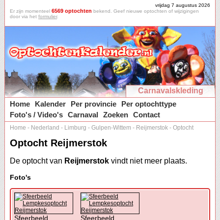
vrijdag 7 augustus 2026
6569 optochten
Er zijn momenteel
bekend. Geef nieuwe optochten of wijzigingen
door via het
formulier
.
Carnavalskleding
Home
Kalender
Per provincie
Per optochttype
Foto's / Video's
Carnaval
Zoeken
Contact
Home
-
Nederland
-
Limburg
-
Gulpen-Wittem
-
Reijmerstok
-
Optocht
Optocht Reijmerstok
De optocht van
Reijmerstok
vindt niet meer plaats.
Foto's
Sfeerbeeld
Sfeerbeeld