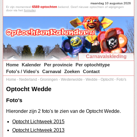
maandag 10 augustus 2026
6569 optochten
Er zijn momenteel
bekend. Geef nieuwe optochten of wijzigingen
door via het
formulier
.
Carnavalskleding
Home
Kalender
Per provincie
Per optochttype
Foto's / Video's
Carnaval
Zoeken
Contact
Home
-
Nederland
-
Groningen
-
Westerwolde
-
Wedde
-
Optocht
-
Foto's
Optocht Wedde
Foto's
Hieronder zijn 2 foto's te zien van de Optocht Wedde.
Optocht Lichtweek 2015
Optocht Lichtweek 2013