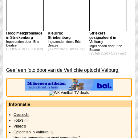
Hoog melkpromilage
Kleurrijk
Striekers
in Striekenburg
Striekenburg
gesignaleerd in
Ingezonden door: Eric
Ingezonden door: Eric
Valburg
Beatse
Beatse
Ingezonden door: Eric
(23 feb 2020 / 10:50 uur)
(23 feb 2020 / 10:38 uur)
Beatse
(23 feb 2020 / 10:27 uur)
Geef een foto door van de Verlichte optocht Valburg.
Informatie
Overzicht
Foto's
(7)
Video's
Optochten in Valburg
(1)