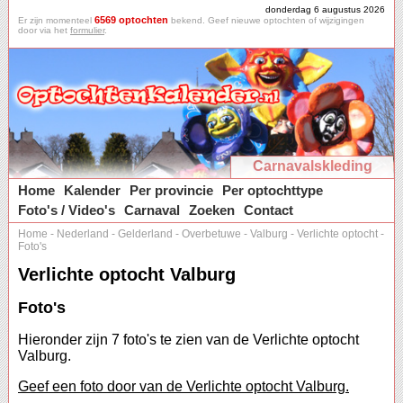
donderdag 6 augustus 2026
6569 optochten
Er zijn momenteel
bekend. Geef nieuwe optochten of wijzigingen
door via het
formulier
.
Carnavalskleding
Home
Kalender
Per provincie
Per optochttype
Foto's / Video's
Carnaval
Zoeken
Contact
Home
-
Nederland
-
Gelderland
-
Overbetuwe
-
Valburg
-
Verlichte optocht
-
Foto's
Verlichte optocht Valburg
Foto's
Hieronder zijn 7 foto's te zien van de Verlichte optocht
Valburg.
Geef een foto door van de Verlichte optocht Valburg.