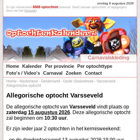
zondag 9 augustus 2026
6569 optochten
Er zijn momenteel
bekend. Geef nieuwe optochten of wijzigingen
door via het
formulier
.
Carnavalskleding
Home
Kalender
Per provincie
Per optochttype
Foto's / Video's
Carnaval
Zoeken
Contact
Home
-
Nederland
-
Gelderland
-
Oude IJsselstreek
-
Varsseveld
-
Allegorische optocht
Allegorische optocht Varsseveld
De allegorische optocht van
Varsseveld
vindt plaats op
zaterdag
15 augustus 2026
. Deze allegorische optocht
zal beginnen om
10:30 uur
.
Er zijn ieder jaar 2 optochten in het kermisweekend:
- op de donderdagavond 13 augustus 2026 19.00 uur