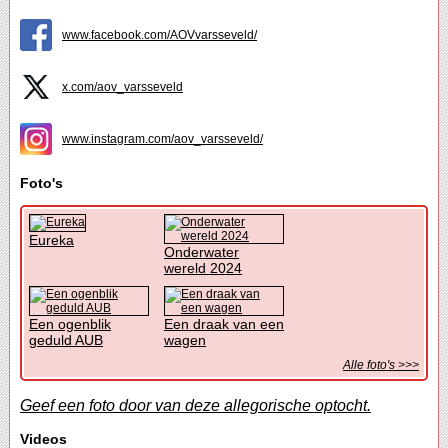
www.facebook.com/AOVvarsseveld/
x.com/aov_varsseveld
www.instagram.com/aov_varsseveld/
Foto's
Eureka
Onderwater
wereld 2024
Een ogenblik
Een draak van een
geduld AUB
wagen
Alle foto's >>>
Geef een foto door van deze allegorische optocht.
Videos