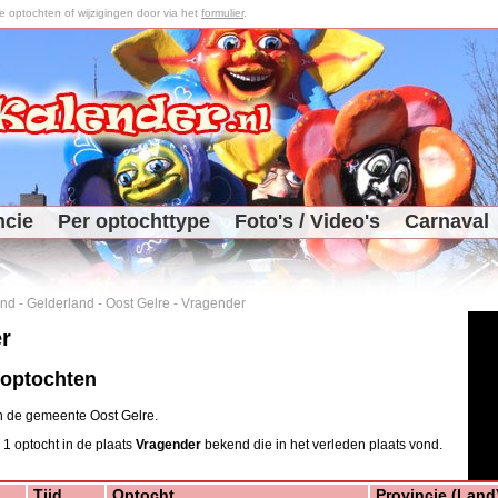
optochten of wijzigingen door via het
formulier
.
ncie
Per optochttype
Foto's / Video's
Carnaval
and
-
Gelderland
-
Oost Gelre
-
Vragender
r
 optochten
in de gemeente Oost Gelre.
 1 optocht in de plaats
Vragender
bekend die in het verleden plaats vond.
Tijd
Optocht
Provincie (Land