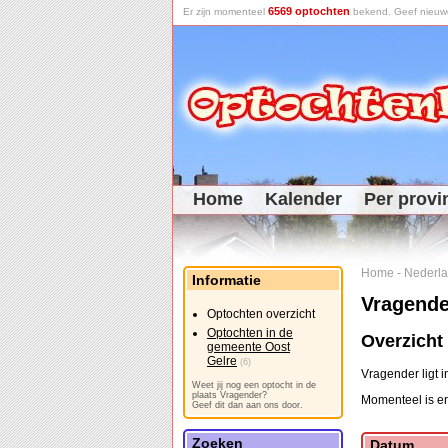
6569 optochten
Er zijn momenteel
bekend. Geef nieuwe 
Home
Kalender
Per provi
Home
-
Nederl
Informatie
Vragende
Optochten overzicht
Optochten in de
Overzicht
gemeente Oost
Gelre
(6)
Vragender ligt 
Weet jij nog een optocht in de
plaats Vragender?
Momenteel is er
Geef dit dan aan ons door.
Zoeken
Datum