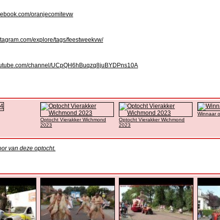
ebook.com/oranjecomitevw
tagram.com/explore/tags/feestweekvw/
utube.com/channel/UCpQH6hBuqzq8juBYDPns10A
Winnaar 
Optocht Vierakker Wichmond
Optocht Vierakker Wichmond
2023
2023
oor van deze optocht.