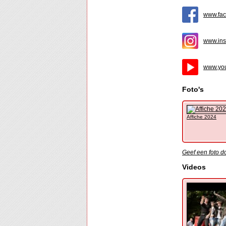
www.fac
www.ins
www.yo
Foto's
Affiche 2024
Geef een foto d
Videos