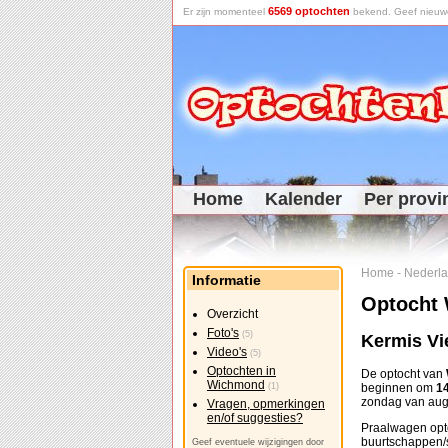
6569 optochten
Er zijn momenteel
bekend. Geef nieuwe 
Home
Kalender
Per provi
Home
-
Nederl
Informatie
Optocht
Overzicht
Foto's
(5)
Kermis V
Video's
(5)
Optochten in
De optocht van
Wichmond
(1)
beginnen om
14
zondag van augu
Vragen, opmerkingen
en/of suggesties?
Praalwagen opt
buurtschappen/s
Geef eventuele wijzigingen door