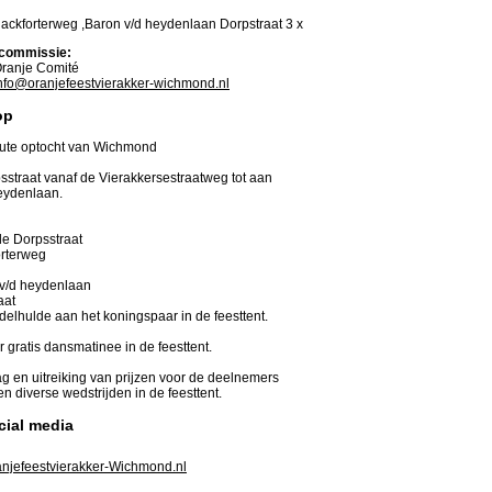
hackforterweg ,Baron v/d heydenlaan Dorpstraat 3 x
commissie:
ranje Comité
nfo@oranjefeestvierakker-wichmond.nl
op
oute optocht van Wichmond
psstraat vanaf de Vierakkersestraatweg tot aan
eydenlaan.
de Dorpsstraat
orterweg
 v/d heydenlaan
aat
delhulde aan het koningspaar in de feesttent.
r gratis dansmatinee in de feesttent.
ag en uitreiking van prijzen voor de deelnemers
n diverse wedstrijden in de feesttent.
cial media
njefeestvierakker-Wichmond.nl