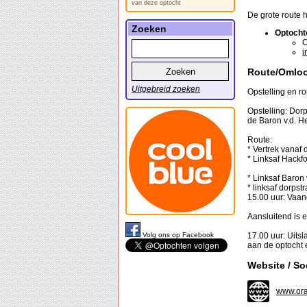
van deze optocht
De grote route 
Zoeken
Optocht
O
i
Route/Omlo
Uitgebreid zoeken
Opstelling en r
Opstelling: Dor
de Baron v.d. H
Route:
* Vertrek vanaf 
* Linksaf Hackf
* Linksaf Baron
* linksaf dorpstr
15.00 uur: Vaan
Aansluitend is e
Volg ons op Facebook
17.00 uur: Uitsl
aan de optocht e
Website / So
www.ora