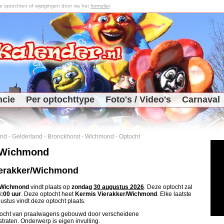
optochten of wijzigingen door via het
formulier
.
ncie
Per optochttype
Foto's / Video's
Carnaval
and
-
Gelderland
-
Bronckhorst
-
Wichmond
-
Optocht
 Wichmond
ierakker/Wichmond
Wichmond
vindt plaats op
zondag
30 augustus 2026
. Deze optocht zal
:00 uur
. Deze optocht heet
Kermis Vierakker/Wichmond
. Elke laatste
stus vindt deze optocht plaats.
ocht van praalwagens gebouwd door verscheidene
traten. Onderwerp is eigen invulling.