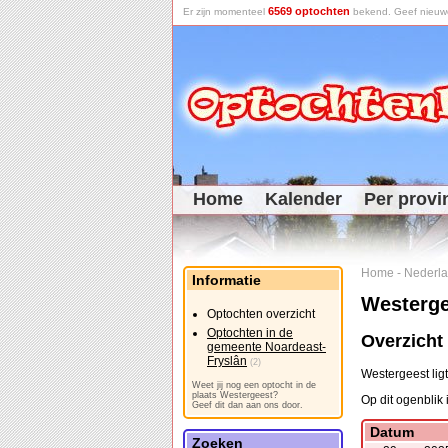
6569 optochten
Er zijn momenteel
bekend. Geef nieuwe 
Home
Kalender
Per provi
Home
-
Nederl
Informatie
Westerge
Optochten overzicht
Optochten in de
Overzicht
gemeente Noardeast-
Fryslân
(2)
Westergeest lig
Weet jij nog een optocht in de
plaats Westergeest?
Op dit ogenblik 
Geef dit dan aan ons door.
Datum
Zoeken