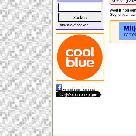
vr 29 aug 202
Weet jij nog ee
Geef dit dan aa
Uitgebreid zoeken
Volg ons op Facebook