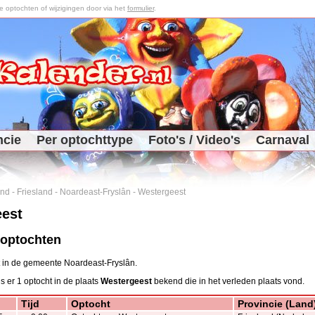
optochten of wijzigingen door via het
formulier
.
ncie
Per optochttype
Foto's / Video's
Carnaval
and
-
Friesland
-
Noardeast-Fryslân
-
Westergeest
est
 optochten
t in de gemeente Noardeast-Fryslân.
is er 1 optocht in de plaats
Westergeest
bekend die in het verleden plaats vond.
Tijd
Optocht
Provincie (Land