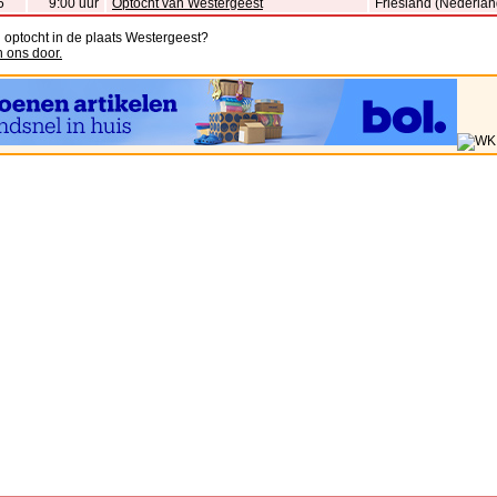
5
9:00 uur
Optocht van Westergeest
Friesland (Nederlan
n optocht in de plaats Westergeest?
n ons door.