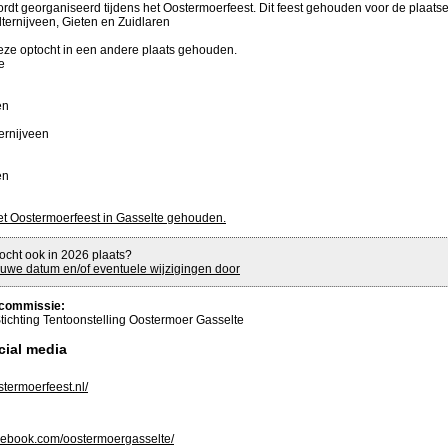
rdt georganiseerd tijdens het Oostermoerfeest. Dit feest gehouden voor de plaats
ternijveen, Gieten en Zuidlaren
deze optocht in een andere plaats gehouden.
e
en
ternijveen
en
et Oostermoerfeest in Gasselte gehouden.
ocht ook in 2026 plaats?
uwe datum en/of eventuele wijzigingen door
commissie:
tichting Tentoonstelling Oostermoer Gasselte
cial media
termoerfeest.nl/
ebook.com/oostermoergasselte/