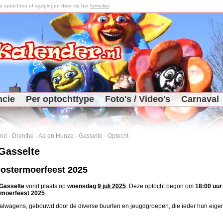
optochten of wijzigingen door via het
formulier
.
ncie
Per optochttype
Foto's / Video's
Carnaval
and
-
Drenthe
-
Aa en Hunze
-
Gasselte
-
Optocht
Gasselte
ostermoerfeest 2025
Gasselte
vond plaats op
woensdag
9 juli 2025
. Deze optocht begon om
18:00 uur
rmoerfeest 2025
.
aalwagens, gebouwd door de diverse buurten en jeugdgroepen, die ieder hun eig