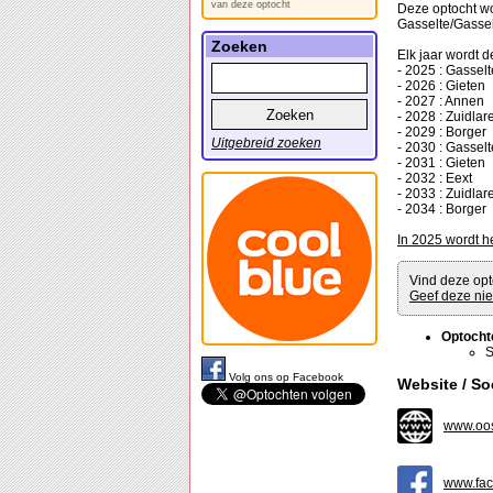
van deze optocht
Deze optocht wo
Gasselte/Gassel
Zoeken
Elk jaar wordt 
- 2025 : Gasselt
- 2026 : Gieten
- 2027 : Annen
- 2028 : Zuidlar
- 2029 : Borger
Uitgebreid zoeken
- 2030 : Gassel
- 2031 : Gieten
- 2032 : Eext
- 2033 : Zuidlar
- 2034 : Borger
In 2025 wordt h
Vind deze opt
Geef deze nie
Optocht
S
Volg ons op Facebook
Website / So
www.oos
www.fac