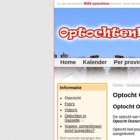
6569 optochten
Er zijn momenteel
bekend. Geef nieuwe 
Home
Kalender
Per provi
Home
-
Nederl
Informatie
Optocht 
Overzicht
Foto's
Optocht O
Video's
Optochten in
De optocht van
Gasselte
(1)
Optocht Ooste
Vragen, opmerkingen
Optocht met pr
en/of suggesties?
aangeleverd.
Geef eventuele wijzigingen door