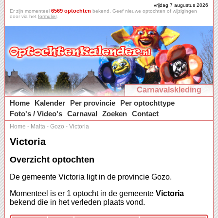
vrijdag 7 augustus 2026
6569 optochten
Er zijn momenteel
bekend. Geef nieuwe optochten of wijzigingen
door via het
formulier
.
Carnavalskleding
Home
Kalender
Per provincie
Per optochttype
Foto's / Video's
Carnaval
Zoeken
Contact
Home
-
Malta
-
Gozo
-
Victoria
Victoria
Overzicht optochten
De gemeente Victoria ligt in de provincie Gozo.
Momenteel is er 1 optocht in de gemeente
Victoria
bekend die in het verleden plaats vond.