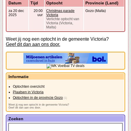
Datum
Tijd
Optocht
Provincie (Land)
za 20 dec
20:00
Christmas parade
Gozo (Malta)
2025
uur
Victoria
Verlichte optocht van
Victoria (Victoria,
Malta)
Weet jij nog een optocht in de gemeente Victoria?
Geef dit dan aan ons door.
Informatie
Optochten overzicht
Plaatsen in Victoria
Optochten in de provincie Gozo
(1)
Weet jij nog een optocht in de gemeente Victoria?
Geef dit dan aan ons door.
Zoeken