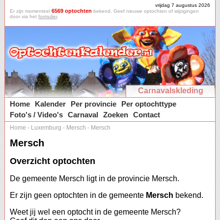
vrijdag 7 augustus 2026
6569 optochten
Er zijn momenteel
bekend. Geef nieuwe optochten of wijzigingen
door via het
formulier
.
Carnavalskleding
Home
Kalender
Per provincie
Per optochttype
Foto's / Video's
Carnaval
Zoeken
Contact
Home
-
Luxemburg
-
Mersch
-
Mersch
Mersch
Overzicht optochten
De gemeente Mersch ligt in de provincie Mersch.
Er zijn geen optochten in de gemeente
Mersch
bekend.
Weet jij wel een optocht in de gemeente Mersch?