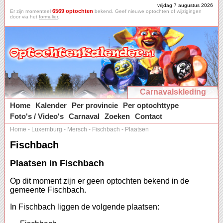
vrijdag 7 augustus 2026
6569 optochten
Er zijn momenteel
bekend. Geef nieuwe optochten of wijzigingen
door via het
formulier
.
Carnavalskleding
Home
Kalender
Per provincie
Per optochttype
Foto's / Video's
Carnaval
Zoeken
Contact
Home
-
Luxemburg
-
Mersch
-
Fischbach
-
Plaatsen
Fischbach
Plaatsen in Fischbach
Op dit moment zijn er geen optochten bekend in de
gemeente Fischbach.
In Fischbach liggen de volgende plaatsen: