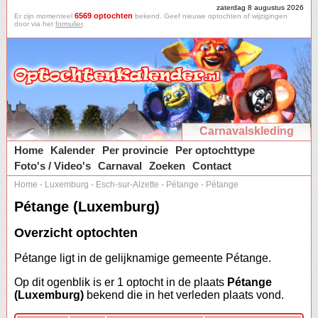
zaterdag 8 augustus 2026
6569 optochten
Er zijn momenteel
bekend. Geef nieuwe optochten of wijzigingen
door via het
formulier
.
Carnavalskleding
Home
Kalender
Per provincie
Per optochttype
Foto's / Video's
Carnaval
Zoeken
Contact
Home
-
Luxemburg
-
Esch-sur-Alzette
-
Pétange
-
Pétange
Pétange (Luxemburg)
Overzicht optochten
Pétange ligt in de gelijknamige gemeente Pétange.
Op dit ogenblik is er 1 optocht in de plaats
Pétange
(Luxemburg)
bekend die in het verleden plaats vond.