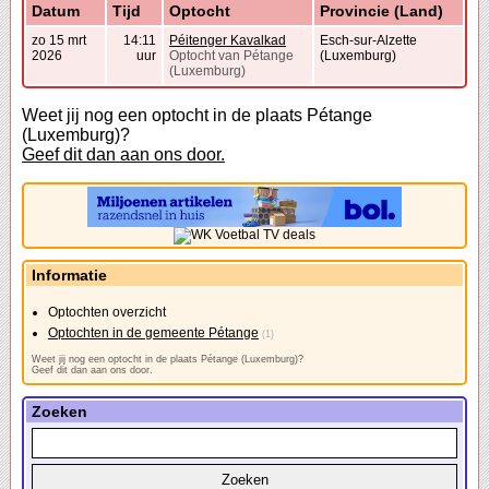
Datum
Tijd
Optocht
Provincie (Land)
zo 15 mrt
14:11
Péitenger Kavalkad
Esch-sur-Alzette
2026
uur
Optocht van Pétange
(Luxemburg)
(Luxemburg)
Weet jij nog een optocht in de plaats Pétange
(Luxemburg)?
Geef dit dan aan ons door.
Informatie
Optochten overzicht
Optochten in de gemeente Pétange
(1)
Weet jij nog een optocht in de plaats Pétange (Luxemburg)?
Geef dit dan aan ons door.
Zoeken