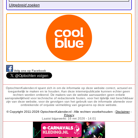
Uitgebreid zoeken
Volg ons op Facebook
OptochtenKalender.nl spant zich in om de informatie op deze website correct, actueel en
toegankelijk te maken en te houden. Aan deze internetpublicatie kunnen echter geen
rechten worden ontleend. De makers van de website aanvaarden geen enkele
aansprakelijkheid voor technische of redactionele fouten, voor het tijdelijk niet beschikbaar
zijn van deze website, voor de gevolgen van het gebruik van de informatie alsmede voor
ontbrekende of onjuiste vermelding van gegevens op deze website.
© Copyright 2011-2026 OptochtenKalender.nl - Alle rechten voorbehouden -
Disclaimer
-
Privacy
Laatst bijgewerkt: 16 mrt 2026 - 14:01