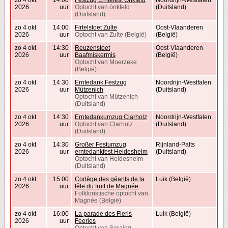
zo 4 okt
14:00
Festzug Erntefest Önkfeld
Noordrijn-Westfalen
2026
uur
Optocht van önkfeld
(Duitsland)
(Duitsland)
zo 4 okt
14:00
Firtelstoet Zulte
Oost-Vlaanderen
2026
uur
Optocht van Zulte (België)
(België)
zo 4 okt
14:30
Reuzenstoet
Oost-Vlaanderen
2026
uur
Baafmiskermis
(België)
Optocht van Moerzeke
(België)
zo 4 okt
14:30
Erntedank Festzug
Noordrijn-Westfalen
2026
uur
Mützenich
(Duitsland)
Optocht van Mützenich
(Duitsland)
zo 4 okt
14:30
Erntedankumzug Clarholz
Noordrijn-Westfalen
2026
uur
Optocht van Clarholz
(Duitsland)
(Duitsland)
zo 4 okt
14:30
Großer Festumzug
Rijnland-Palts
2026
uur
erntedankfest Heidesheim
(Duitsland)
Optocht van Heidesheim
(Duitsland)
zo 4 okt
15:00
Cortège des géants de la
Luik (België)
2026
uur
fête du fruit de Magnée
Folkloristische optocht van
Magnée (België)
zo 4 okt
16:00
La parade des Fieris
Luik (België)
2026
uur
Feeries