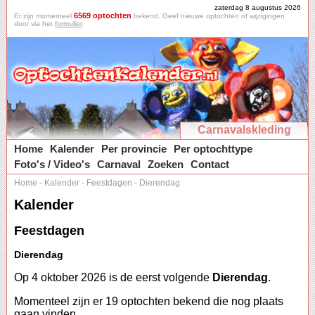
zaterdag 8 augustus 2026
6569 optochten
Er zijn momenteel
bekend. Geef nieuwe optochten of wijzigingen
door via het
formulier
.
Carnavalskleding
Home
Kalender
Per provincie
Per optochttype
Foto's / Video's
Carnaval
Zoeken
Contact
Home
-
Kalender
-
Feestdagen
-
Dierendag
Kalender
Feestdagen
Dierendag
Op 4 oktober 2026 is de eerst volgende
Dierendag
.
Momenteel zijn er 19 optochten bekend die nog plaats
gaan vinden.