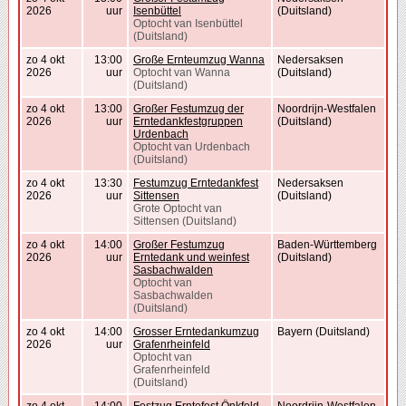
2026
uur
Isenbüttel
(Duitsland)
Optocht van Isenbüttel
(Duitsland)
zo 4 okt
13:00
Große Ernteumzug Wanna
Nedersaksen
2026
uur
Optocht van Wanna
(Duitsland)
(Duitsland)
zo 4 okt
13:00
Großer Festumzug der
Noordrijn-Westfalen
2026
uur
Erntedankfestgruppen
(Duitsland)
Urdenbach
Optocht van Urdenbach
(Duitsland)
zo 4 okt
13:30
Festumzug Erntedankfest
Nedersaksen
2026
uur
Sittensen
(Duitsland)
Grote Optocht van
Sittensen (Duitsland)
zo 4 okt
14:00
Großer Festumzug
Baden-Württemberg
2026
uur
Erntedank und weinfest
(Duitsland)
Sasbachwalden
Optocht van
Sasbachwalden
(Duitsland)
zo 4 okt
14:00
Grosser Erntedankumzug
Bayern (Duitsland)
2026
uur
Grafenrheinfeld
Optocht van
Grafenrheinfeld
(Duitsland)