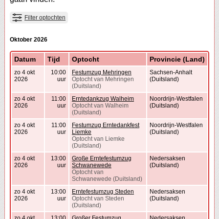
Filter optochten
Oktober 2026
Datum
Tijd
Optocht
Provincie (Land)
zo 4 okt
10:00
Festumzug Mehringen
Sachsen-Anhalt
2026
uur
Optocht van Mehringen
(Duitsland)
(Duitsland)
zo 4 okt
11:00
Erntedankzug Walheim
Noordrijn-Westfalen
2026
uur
Optocht van Walheim
(Duitsland)
(Duitsland)
zo 4 okt
11:00
Festumzug Erntedankfest
Noordrijn-Westfalen
2026
uur
Liemke
(Duitsland)
Optocht van Liemke
(Duitsland)
zo 4 okt
13:00
Große Erntefestumzug
Nedersaksen
2026
uur
Schwanewede
(Duitsland)
Optocht van
Schwanewede (Duitsland)
zo 4 okt
13:00
Erntefestumzug Steden
Nedersaksen
2026
uur
Optocht van Steden
(Duitsland)
(Duitsland)
zo 4 okt
13:00
Großer Festumzug
Nedersaksen