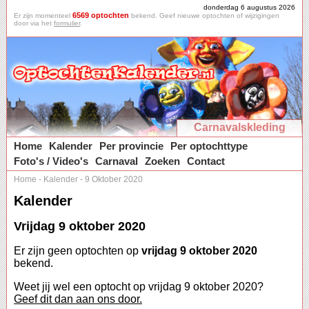
donderdag 6 augustus 2026
6569 optochten
Er zijn momenteel
bekend. Geef nieuwe optochten of wijzigingen
door via het
formulier
.
Carnavalskleding
Home
Kalender
Per provincie
Per optochttype
Foto's / Video's
Carnaval
Zoeken
Contact
Home
-
Kalender
-
9 Oktober 2020
Kalender
Vrijdag 9 oktober 2020
Er zijn geen optochten op
vrijdag 9 oktober 2020
bekend.
Weet jij wel een optocht op vrijdag 9 oktober 2020?
Geef dit dan aan ons door.