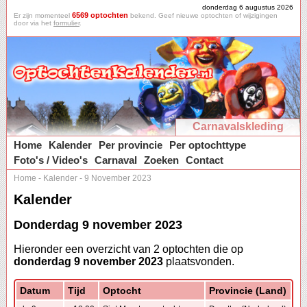
donderdag 6 augustus 2026
6569 optochten
Er zijn momenteel
bekend. Geef nieuwe optochten of wijzigingen
door via het
formulier
.
Carnavalskleding
Home
Kalender
Per provincie
Per optochttype
Foto's / Video's
Carnaval
Zoeken
Contact
Home
-
Kalender
-
9 November 2023
Kalender
Donderdag 9 november 2023
Hieronder een overzicht van 2 optochten die op
donderdag 9 november 2023
plaatsvonden.
Datum
Tijd
Optocht
Provincie (Land)