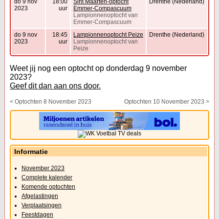
do 9 nov
18:00
Sint Maarten-optocht
Drenthe (Nederland)
2023
uur
Emmer-Compascuum
Lampionnenoptocht van
Emmer-Compascuum
do 9 nov
18:45
Lampionnenoptocht Peize
Drenthe (Nederland)
2023
uur
Lampionnenoptocht van
Peize
Weet jij nog een optocht op donderdag 9 november
2023?
Geef dit dan aan ons door.
< Optochten 8 November 2023
Optochten 10 November 2023 >
Informatie
November 2023
Complete kalender
Komende optochten
Afgelastingen
Verplaatsingen
Feestdagen