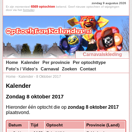
zondag 9 augustus 2026
6569 optochten
Er zijn momenteel
bekend. Geef nieuwe optochten of wijzigingen
door via het
formulier
.
Carnavalskleding
Home
Kalender
Per provincie
Per optochttype
Foto's / Video's
Carnaval
Zoeken
Contact
Home
-
Kalender
-
8 Oktober 2017
Kalender
Zondag 8 oktober 2017
Hieronder één optocht die op
zondag 8 oktober 2017
plaatsvond.
Datum
Tijd
Optocht
Provincie (Land)