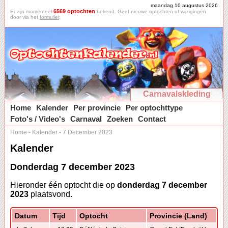
maandag 10 augustus 2026
6569 optochten
Er zijn momenteel
bekend. Geef nieuwe optochten of wijzigingen
door via het
formulier
.
Carnavalskleding
Home
Kalender
Per provincie
Per optochttype
Foto's / Video's
Carnaval
Zoeken
Contact
Home
-
Kalender
-
7 December 2023
Kalender
Donderdag 7 december 2023
Hieronder één optocht die op
donderdag 7 december
2023
plaatsvond.
Datum
Tijd
Optocht
Provincie (Land)