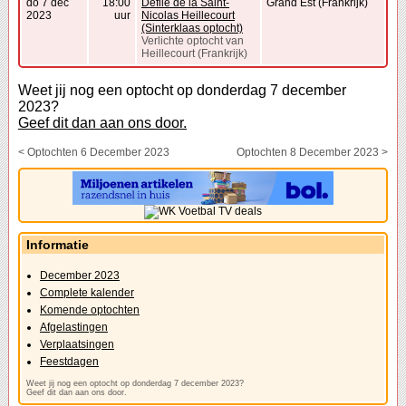
do 7 dec
18:00
Défilé de la Saint-
Grand Est (Frankrijk)
2023
uur
Nicolas Heillecourt
(Sinterklaas optocht)
Verlichte optocht van
Heillecourt (Frankrijk)
Weet jij nog een optocht op donderdag 7 december
2023?
Geef dit dan aan ons door.
< Optochten 6 December 2023
Optochten 8 December 2023 >
Informatie
December 2023
Complete kalender
Komende optochten
Afgelastingen
Verplaatsingen
Feestdagen
Weet jij nog een optocht op donderdag 7 december 2023?
Geef dit dan aan ons door.