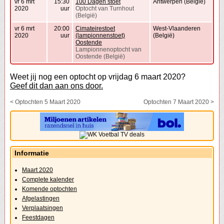
vr 6 mrt
15:30
100 Dagen stoet
Antwerpen (België)
2020
uur
Optocht van Turnhout
(België)
vr 6 mrt
20:00
Cimateirestoet
West-Vlaanderen
2020
uur
(lampionnenstoet)
(België)
Oostende
Lampionnenoptocht van
Oostende (België)
Weet jij nog een optocht op vrijdag 6 maart 2020?
Geef dit dan aan ons door.
< Optochten 5 Maart 2020
Optochten 7 Maart 2020 >
Informatie
Maart 2020
Complete kalender
Komende optochten
Afgelastingen
Verplaatsingen
Feestdagen