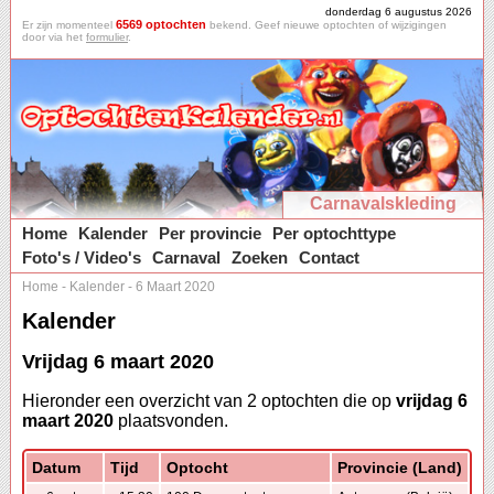
donderdag 6 augustus 2026
6569 optochten
Er zijn momenteel
bekend. Geef nieuwe optochten of wijzigingen
door via het
formulier
.
Carnavalskleding
Home
Kalender
Per provincie
Per optochttype
Foto's / Video's
Carnaval
Zoeken
Contact
Home
-
Kalender
-
6 Maart 2020
Kalender
Vrijdag 6 maart 2020
Hieronder een overzicht van 2 optochten die op
vrijdag 6
maart 2020
plaatsvonden.
Datum
Tijd
Optocht
Provincie (Land)