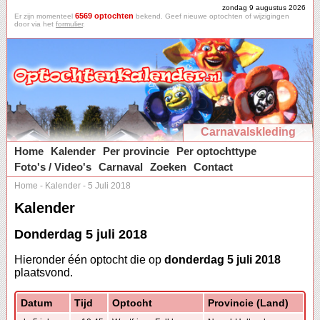
zondag 9 augustus 2026
6569 optochten
Er zijn momenteel
bekend. Geef nieuwe optochten of wijzigingen
door via het
formulier
.
Carnavalskleding
Home
Kalender
Per provincie
Per optochttype
Foto's / Video's
Carnaval
Zoeken
Contact
Home
-
Kalender
-
5 Juli 2018
Kalender
Donderdag 5 juli 2018
Hieronder één optocht die op
donderdag 5 juli 2018
plaatsvond.
Datum
Tijd
Optocht
Provincie (Land)