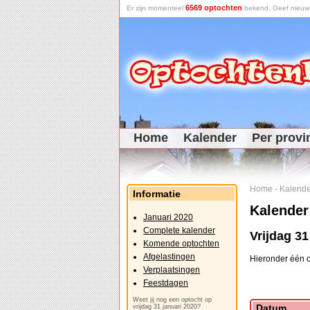
6569 optochten
Er zijn momenteel
bekend. Geef nieuwe 
Home
Kalender
Per provi
Home
-
Kalende
Informatie
Kalender
Januari 2020
Complete kalender
Vrijdag 31
Komende optochten
Afgelastingen
Hieronder één o
Verplaatsingen
Feestdagen
Weet jij nog een optocht op
Datum
vrijdag 31 januari 2020?