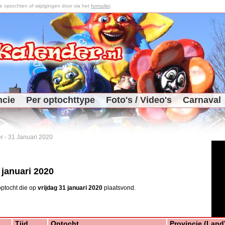
optochten of wijzigingen door via het
formulier
.
ncie
Per optochttype
Foto's / Video's
Carnaval
r
-
31 Januari 2020
 januari 2020
ptocht die op
vrijdag 31 januari 2020
plaatsvond.
Tijd
Optocht
Provincie (Land