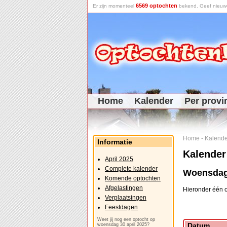
6569 optochten
Er zijn momenteel
bekend. Geef nieuwe 
Home
Kalender
Per provi
Home
-
Kalende
Informatie
Kalender
April 2025
Complete kalender
Woensdag 
Komende optochten
Afgelastingen
Hieronder één o
Verplaatsingen
Feestdagen
Weet jij nog een optocht op
Datum
woensdag 30 april 2025?