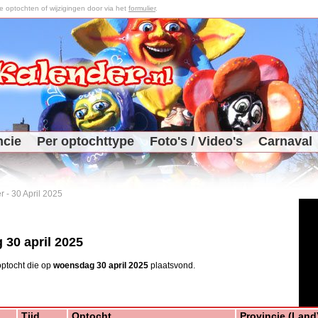
optochten of wijzigingen door via het
formulier
.
ncie
Per optochttype
Foto's / Video's
Carnaval
r
-
30 April 2025
30 april 2025
ptocht die op
woensdag 30 april 2025
plaatsvond.
Tijd
Optocht
Provincie (Land