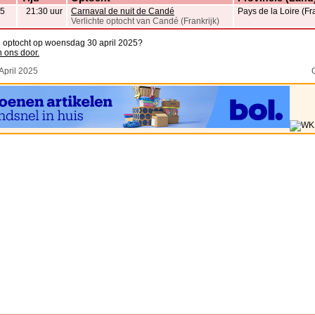
25
21:30 uur
Carnaval de nuit de Candé
Pays de la Loire (Fra
Verlichte optocht van Candé (Frankrijk)
n optocht op woensdag 30 april 2025?
n ons door.
April 2025