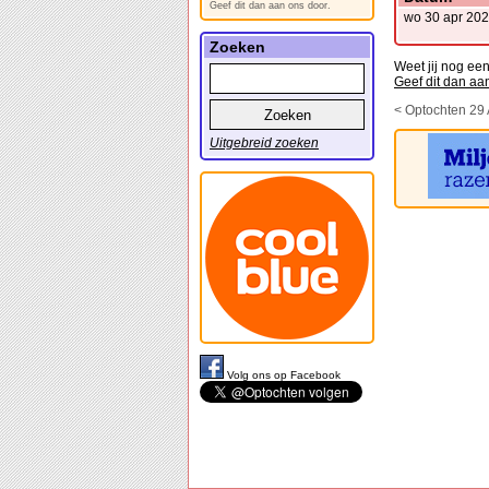
Geef dit dan aan ons door.
wo 30 apr 20
Zoeken
Weet jij nog ee
Geef dit dan aa
< Optochten 29 
Uitgebreid zoeken
Volg ons op Facebook