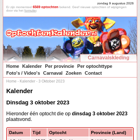
zondag 9 augustus 2026
6569 optochten
Er zijn momenteel
bekend. Geef nieuwe optochten of wijzigingen
door via het
formulier
.
Carnavalskleding
Home
Kalender
Per provincie
Per optochttype
Foto's / Video's
Carnaval
Zoeken
Contact
Home
-
Kalender
-
3 Oktober 2023
Kalender
Dinsdag 3 oktober 2023
Hieronder één optocht die op
dinsdag 3 oktober 2023
plaatsvond.
Datum
Tijd
Optocht
Provincie (Land)