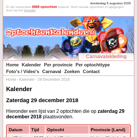
donderdag 6 augustus 2026
6569 optochten
Er zijn momenteel
bekend. Geef nieuwe optochten of wijzigingen
door via het
formulier
.
Carnavalskleding
Home
Kalender
Per provincie
Per optochttype
Foto's / Video's
Carnaval
Zoeken
Contact
Home
-
Kalender
-
29 December 2018
Kalender
Zaterdag 29 december 2018
Hieronder een lijst van 2 optochten die op
zaterdag 29
december 2018
plaatsvonden.
Datum
Tijd
Optocht
Provincie (Land)