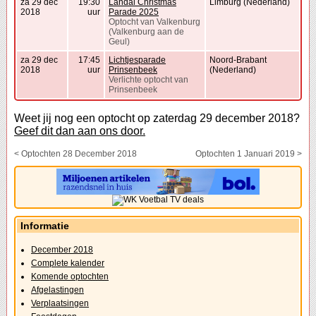
za 29 dec
19:30
Landal Christmas
Limburg (Nederland)
2018
uur
Parade 2025
Optocht van Valkenburg
(Valkenburg aan de
Geul)
za 29 dec
17:45
Lichtjesparade
Noord-Brabant
2018
uur
Prinsenbeek
(Nederland)
Verlichte optocht van
Prinsenbeek
Weet jij nog een optocht op zaterdag 29 december 2018?
Geef dit dan aan ons door.
< Optochten 28 December 2018
Optochten 1 Januari 2019 >
Informatie
December 2018
Complete kalender
Komende optochten
Afgelastingen
Verplaatsingen