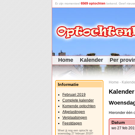
6569 optochten
Er zijn momenteel
bekend. Geef nieuwe 
Home
Kalender
Per provi
Home
-
Kalende
Informatie
Kalender
Februari 2019
Complete kalender
Woensdag 
Komende optochten
Afgelastingen
Hieronder één o
Verplaatsingen
Datum
Feestdagen
wo 27 feb 201
Weet jij nog een optocht op
woensdag 27 februari 2019?