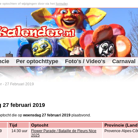
optochten of wijzigingen door via het
formulier
.
ncie
Per optochttype
Foto's / Video's
Carnaval
r
-
27 Februari 2019
27 februari 2019
ptocht die op
woensdag 27 februari 2019
plaatsvond.
Tijd
Optocht
Provincie (Land
9
14:30 uur
Flower Parade / Bataille de Fleurs Nice
Provence-Alpes-Côte
2025