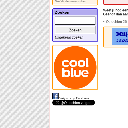
Geef dit dan aan ons door.
Weet jij nog ee
Zoeken
Geef dit dan aa
< Optochten 26
Uitgebreid zoeken
Volg ons op Facebook