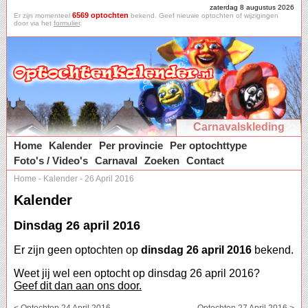
zaterdag 8 augustus 2026
6569 optochten
Er zijn momenteel
bekend. Geef nieuwe optochten of wijzigingen
door via het
formulier
.
Carnavalskleding
Home
Kalender
Per provincie
Per optochttype
Foto's / Video's
Carnaval
Zoeken
Contact
Home
-
Kalender
-
26 April 2016
Kalender
Dinsdag 26 april 2016
Er zijn geen optochten op
dinsdag 26 april 2016
bekend.
Weet jij wel een optocht op dinsdag 26 april 2016?
Geef dit dan aan ons door.