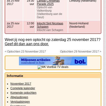
za 25 nov
19:30
Landal Christmas
Limburg (Nederland)
2017
uur
Parade 2025
Optocht van
Valkenburg
(Valkenburg aan de
Geul)
za 25 nov
12:00
Intocht Sint Nicolaas
Noord-Holland
2017
uur
Schagen
(Nederland)
Intocht van Schagen
Weet jij nog een optocht op zaterdag 25 november 2017?
Geef dit dan aan ons door.
< Optochten 23 November 2017
Optochten 29 November 2017 >
Informatie
November 2017
Complete kalender
Komende optochten
Afgelastingen
Verplaatsingen