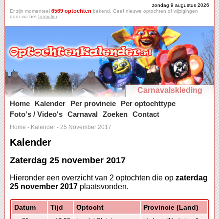
zondag 9 augustus 2026
6569 optochten
Er zijn momenteel
bekend. Geef nieuwe optochten of wijzigingen
door via het
formulier
.
Carnavalskleding
Home
Kalender
Per provincie
Per optochttype
Foto's / Video's
Carnaval
Zoeken
Contact
Home
-
Kalender
-
25 November 2017
Kalender
Zaterdag 25 november 2017
Hieronder een overzicht van 2 optochten die op
zaterdag
25 november 2017
plaatsvonden.
Datum
Tijd
Optocht
Provincie (Land)