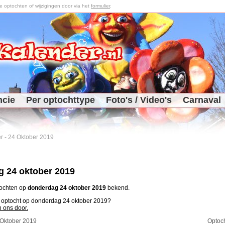
optochten of wijzigingen door via het
formulier
.
ncie
Per optochttype
Foto's / Video's
Carnaval
r
-
24 Oktober 2019
 24 oktober 2019
tochten op
donderdag 24 oktober 2019
bekend.
n optocht op donderdag 24 oktober 2019?
n ons door.
 Oktober 2019
Optoc