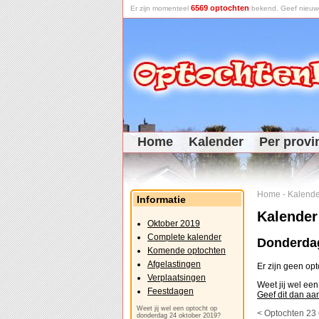
6569 optochten
Er zijn momenteel
bekend. Geef nieuwe 
Home
Kalender
Per provi
Home
-
Kalende
Informatie
Kalender
Oktober 2019
Complete kalender
Donderdag
Komende optochten
Afgelastingen
Er zijn geen op
Verplaatsingen
Weet jij wel ee
Feestdagen
Geef dit dan aa
Weet jij wel een optocht op
< Optochten 23
donderdag 24 oktober 2019?