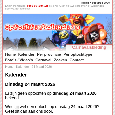
vrijdag 7 augustus 2026
6569 optochten
Er zijn momenteel
bekend. Geef nieuwe optochten of wijzigingen
door via het
formulier
.
Carnavalskleding
Home
Kalender
Per provincie
Per optochttype
Foto's / Video's
Carnaval
Zoeken
Contact
Home
-
Kalender
-
24 Maart 2026
Kalender
Dinsdag 24 maart 2026
Er zijn geen optochten op
dinsdag 24 maart 2026
bekend.
Weet jij wel een optocht op dinsdag 24 maart 2026?
Geef dit dan aan ons door.