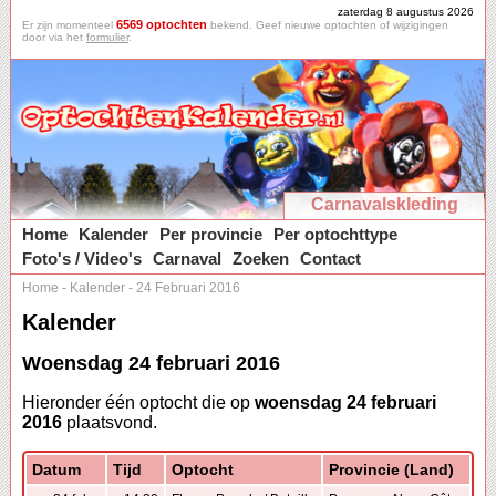
zaterdag 8 augustus 2026
6569 optochten
Er zijn momenteel
bekend. Geef nieuwe optochten of wijzigingen
door via het
formulier
.
Carnavalskleding
Home
Kalender
Per provincie
Per optochttype
Foto's / Video's
Carnaval
Zoeken
Contact
Home
-
Kalender
-
24 Februari 2016
Kalender
Woensdag 24 februari 2016
Hieronder één optocht die op
woensdag 24 februari
2016
plaatsvond.
Datum
Tijd
Optocht
Provincie (Land)