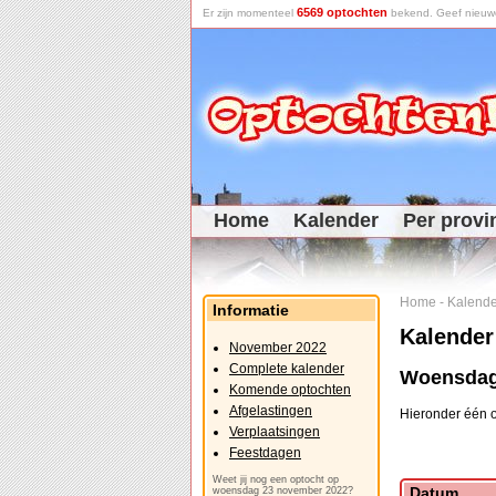
6569 optochten
Er zijn momenteel
bekend. Geef nieuwe 
Home
Kalender
Per provi
Home
-
Kalende
Informatie
Kalender
November 2022
Complete kalender
Woensdag
Komende optochten
Afgelastingen
Hieronder één o
Verplaatsingen
Feestdagen
Weet jij nog een optocht op
Datum
woensdag 23 november 2022?