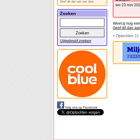
Geef dit dan aan ons door.
wo 23 nov 20
Zoeken
Weet jij nog e
Geef dit dan aa
< Optochten 22
Uitgebreid zoeken
Volg ons op Facebook