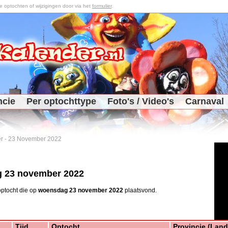
optochten of wijzigingen door via het
formulier
.
ncie
Per optochttype
Foto's / Video's
Carnaval
r
-
23 November 2022
 23 november 2022
ptocht die op
woensdag 23 november 2022
plaatsvond.
Tijd
Optocht
Provincie (Land