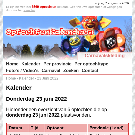
vrijdag 7 augustus 2026
6569 optochten
Er zijn momenteel
bekend. Geef nieuwe optochten of wijzigingen
door via het
formulier
.
Carnavalskleding
Home
Kalender
Per provincie
Per optochttype
Foto's / Video's
Carnaval
Zoeken
Contact
Home
-
Kalender
-
23 Juni 2022
Kalender
Donderdag 23 juni 2022
Hieronder een overzicht van 6 optochten die op
donderdag 23 juni 2022
plaatsvonden.
Datum
Tijd
Optocht
Provincie (Land)