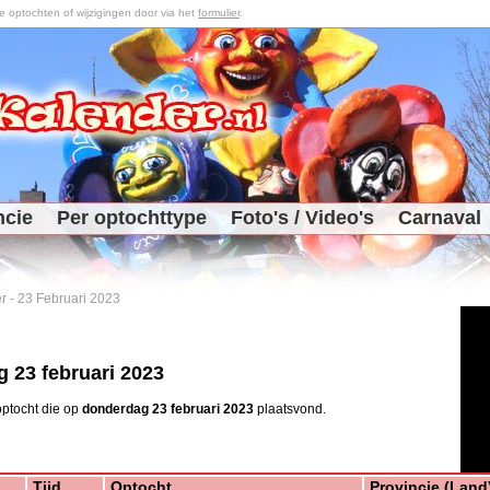
optochten of wijzigingen door via het
formulier
.
ncie
Per optochttype
Foto's / Video's
Carnaval
r
-
23 Februari 2023
 23 februari 2023
ptocht die op
donderdag 23 februari 2023
plaatsvond.
Tijd
Optocht
Provincie (Land