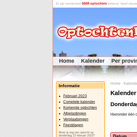
6569 optochten
Er zijn momenteel
bekend. Geef nieuwe 
Home
Kalender
Per provi
Home
-
Kalende
Informatie
Kalender
Februari 2023
Complete kalender
Donderdag
Komende optochten
Afgelastingen
Hieronder één o
Verplaatsingen
Feestdagen
Weet jij nog een optocht op
Datum
donderdag 23 februari 2023?