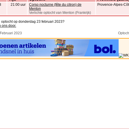
3
21:00 uur
Corso nocturne (fête du citron) de
Provence-Alpes-Côte
Menton
Verlichte optocht van Menton (Frankrijk)
n optocht op donderdag 23 februari 2023?
n ons door.
 Februari 2023
Optoch