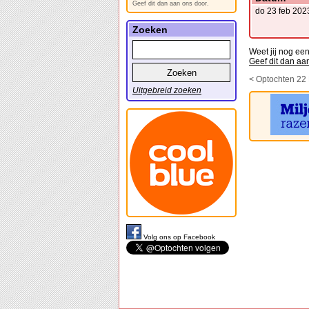
Geef dit dan aan ons door.
do 23 feb 202
Zoeken
Weet jij nog ee
Geef dit dan aa
< Optochten 22
Uitgebreid zoeken
Volg ons op Facebook