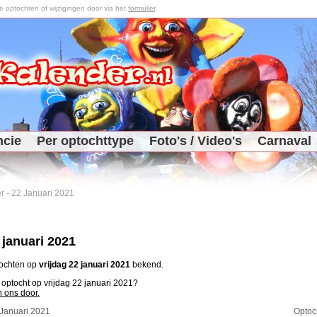
optochten of wijzigingen door via het
formulier
.
ncie
Per optochttype
Foto's / Video's
Carnaval
r
-
22 Januari 2021
 januari 2021
tochten op
vrijdag 22 januari 2021
bekend.
 optocht op vrijdag 22 januari 2021?
n ons door.
 Januari 2021
Optoc