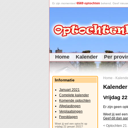
6569 optochten
Er zijn momenteel
bekend. Geef nieuwe 
Home
Kalender
Per provi
Home
-
Kalende
Informatie
Kalender
Januari 2021
Complete kalender
Vrijdag 22
Komende optochten
Afgelastingen
Er zijn geen op
Verplaatsingen
Weet jij wel een
Feestdagen
Geef dit dan aa
Weet jij wel een optocht op
< Optochten 21
vrijdag 22 januari 2021?