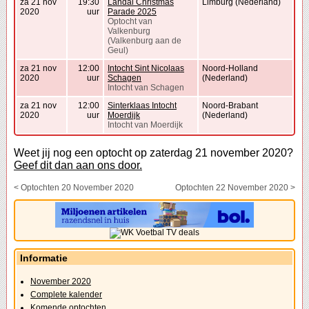
za 21 nov
19:30
Landal Christmas
Limburg (Nederland)
2020
uur
Parade 2025
Optocht van
Valkenburg
(Valkenburg aan de
Geul)
za 21 nov
12:00
Intocht Sint Nicolaas
Noord-Holland
2020
uur
Schagen
(Nederland)
Intocht van Schagen
za 21 nov
12:00
Sinterklaas Intocht
Noord-Brabant
2020
uur
Moerdijk
(Nederland)
Intocht van Moerdijk
Weet jij nog een optocht op zaterdag 21 november 2020?
Geef dit dan aan ons door.
< Optochten 20 November 2020
Optochten 22 November 2020 >
Informatie
November 2020
Complete kalender
Komende optochten