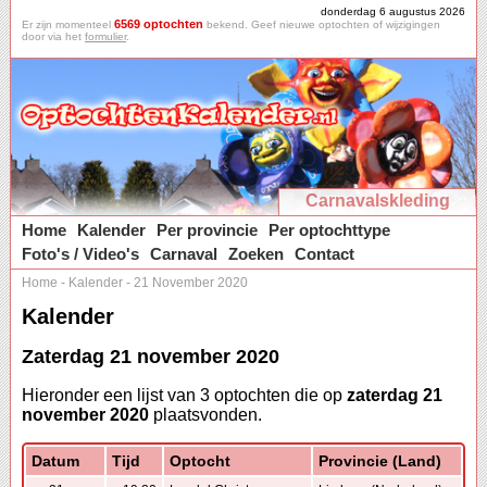
donderdag 6 augustus 2026
6569 optochten
Er zijn momenteel
bekend. Geef nieuwe optochten of wijzigingen
door via het
formulier
.
Carnavalskleding
Home
Kalender
Per provincie
Per optochttype
Foto's / Video's
Carnaval
Zoeken
Contact
Home
-
Kalender
-
21 November 2020
Kalender
Zaterdag 21 november 2020
Hieronder een lijst van 3 optochten die op
zaterdag 21
november 2020
plaatsvonden.
Datum
Tijd
Optocht
Provincie (Land)