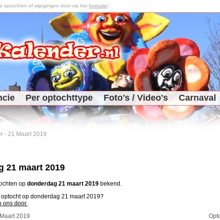
optochten of wijzigingen door via het
formulier
.
ncie
Per optochttype
Foto's / Video's
Carnaval
r
-
21 Maart 2019
 21 maart 2019
tochten op
donderdag 21 maart 2019
bekend.
n optocht op donderdag 21 maart 2019?
n ons door.
 Maart 2019
Opt