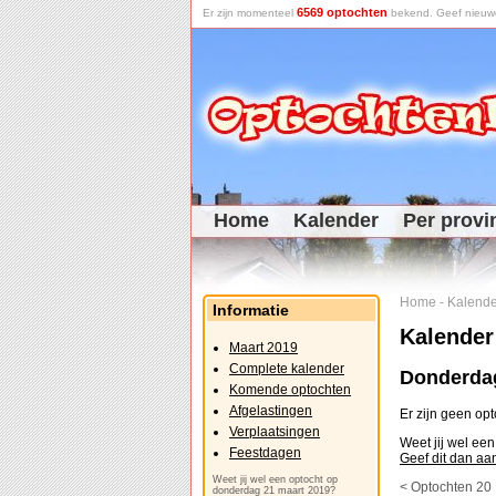
6569 optochten
Er zijn momenteel
bekend. Geef nieuwe 
Home
Kalender
Per provi
Home
-
Kalende
Informatie
Kalender
Maart 2019
Complete kalender
Donderdag
Komende optochten
Afgelastingen
Er zijn geen op
Verplaatsingen
Weet jij wel ee
Feestdagen
Geef dit dan aa
Weet jij wel een optocht op
< Optochten 20
donderdag 21 maart 2019?