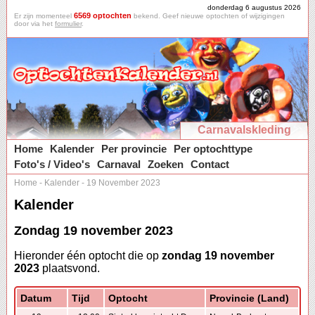
donderdag 6 augustus 2026
6569 optochten
Er zijn momenteel
bekend. Geef nieuwe optochten of wijzigingen
door via het
formulier
.
Carnavalskleding
Home
Kalender
Per provincie
Per optochttype
Foto's / Video's
Carnaval
Zoeken
Contact
Home
-
Kalender
-
19 November 2023
Kalender
Zondag 19 november 2023
Hieronder één optocht die op
zondag 19 november
2023
plaatsvond.
Datum
Tijd
Optocht
Provincie (Land)