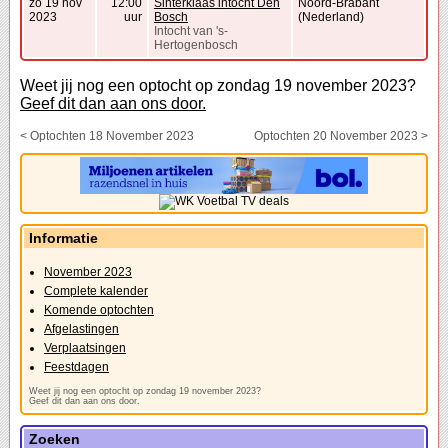
zo 19 nov
12:00
Sinterklaas intocht Den
Noord-Brabant
2023
uur
Bosch
(Nederland)
Intocht van 's-
Hertogenbosch
Weet jij nog een optocht op zondag 19 november 2023?
Geef dit dan aan ons door.
< Optochten 18 November 2023
Optochten 20 November 2023 >
Informatie
November 2023
Complete kalender
Komende optochten
Afgelastingen
Verplaatsingen
Feestdagen
Weet jij nog een optocht op zondag 19 november 2023?
Geef dit dan aan ons door.
Zoeken