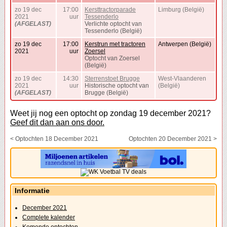
zo 19 dec
17:00
Kersttractorparade
Limburg (België)
2021
uur
Tessenderlo
(AFGELAST)
Verlichte optocht van
Tessenderlo (België)
zo 19 dec
17:00
Kerstrun met tractoren
Antwerpen (België)
2021
uur
Zoersel
Optocht van Zoersel
(België)
zo 19 dec
14:30
Sterrenstoet Brugge
West-Vlaanderen
2021
uur
Historische optocht van
(België)
(AFGELAST)
Brugge (België)
Weet jij nog een optocht op zondag 19 december 2021?
Geef dit dan aan ons door.
< Optochten 18 December 2021
Optochten 20 December 2021 >
Informatie
December 2021
Complete kalender