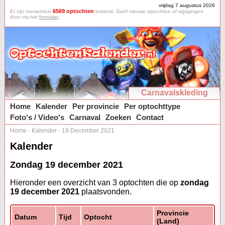
vrijdag 7 augustus 2026
6569 optochten
Er zijn momenteel
bekend. Geef nieuwe optochten of wijzigingen
door via het
formulier
.
Carnavalskleding
Home
Kalender
Per provincie
Per optochttype
Foto's / Video's
Carnaval
Zoeken
Contact
Home
-
Kalender
-
19 December 2021
Kalender
Zondag 19 december 2021
Hieronder een overzicht van 3 optochten die op
zondag
19 december 2021
plaatsvonden.
Provincie
Datum
Tijd
Optocht
(Land)