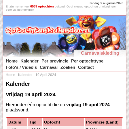
zondag 9 augustus 2026
6569 optochten
Er zijn momenteel
bekend. Geef nieuwe optochten of wijzigingen
door via het
formulier
.
Carnavalskleding
Home
Kalender
Per provincie
Per optochttype
Foto's / Video's
Carnaval
Zoeken
Contact
Home
-
Kalender
-
19 April 2024
Kalender
Vrijdag 19 april 2024
Hieronder één optocht die op
vrijdag 19 april 2024
plaatsvond.
Datum
Tijd
Optocht
Provincie (Land)