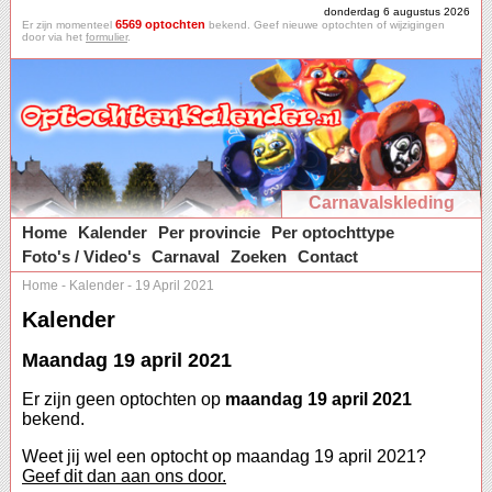
donderdag 6 augustus 2026
6569 optochten
Er zijn momenteel
bekend. Geef nieuwe optochten of wijzigingen
door via het
formulier
.
Carnavalskleding
Home
Kalender
Per provincie
Per optochttype
Foto's / Video's
Carnaval
Zoeken
Contact
Home
-
Kalender
-
19 April 2021
Kalender
Maandag 19 april 2021
Er zijn geen optochten op
maandag 19 april 2021
bekend.
Weet jij wel een optocht op maandag 19 april 2021?
Geef dit dan aan ons door.