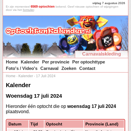
vrijdag 7 augustus 2026
6569 optochten
Er zijn momenteel
bekend. Geef nieuwe optochten of wijzigingen
door via het
formulier
.
Carnavalskleding
Home
Kalender
Per provincie
Per optochttype
Foto's / Video's
Carnaval
Zoeken
Contact
Home
-
Kalender
-
17 Juli 2024
Kalender
Woensdag 17 juli 2024
Hieronder één optocht die op
woensdag 17 juli 2024
plaatsvond.
Datum
Tijd
Optocht
Provincie (Land)