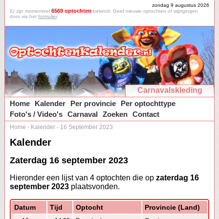
zondag 9 augustus 2026
6569 optochten
Er zijn momenteel
bekend. Geef nieuwe optochten of wijzigingen
door via het
formulier
.
Carnavalskleding
Home
Kalender
Per provincie
Per optochttype
Foto's / Video's
Carnaval
Zoeken
Contact
Home
-
Kalender
-
16 September 2023
Kalender
Zaterdag 16 september 2023
Hieronder een lijst van 4 optochten die op
zaterdag 16
september 2023
plaatsvonden.
Datum
Tijd
Optocht
Provincie (Land)