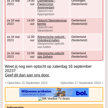
za 16 sep
14:00
Damsterdag -
Groningen
2023
uur
Papiercorso
(Nederland)
Appingedam
Optocht van
Appingedam
za 16 sep
14:00
Optocht Steenderense
Gelderland
2023
uur
kermis
(Nederland)
Optocht van
Steenderen
za 16 sep
11:00
Allegorische optocht -
Gelderland
2023
uur
Volksfeest Aalten
(Nederland)
Allegorische optocht
van Aalten
za 16 sep
12:00
Allegorische optocht
Gelderland
2023
uur
van Zelhem
(Nederland)
Weet jij nog een optocht op zaterdag 16 september
2023?
Geef dit dan aan ons door.
< Optochten 15 September 2023
Optochten 17 September 2023 >
Informatie