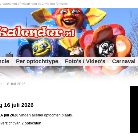
optochten of wijzigingen door via het
formulier
.
ncie
Per optochttype
Foto's / Video's
Carnaval
r
-
16 Juli 2026
 16 juli 2026
6 juli 2026
vinden allerlei optochten plaats.
verzicht van 2 optochten.