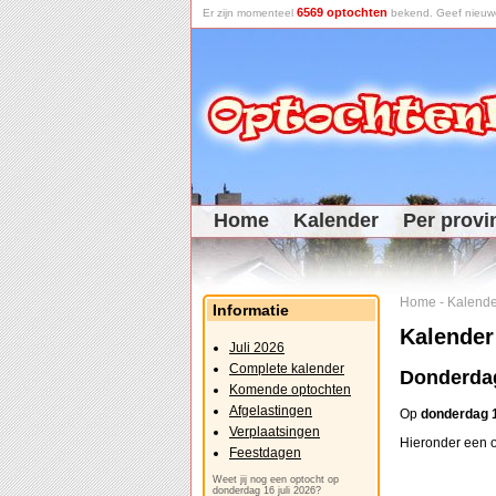
6569 optochten
Er zijn momenteel
bekend. Geef nieuwe 
Home
Kalender
Per provi
Home
-
Kalende
Informatie
Kalender
Juli 2026
Complete kalender
Donderdag
Komende optochten
Afgelastingen
Op
donderdag 1
Verplaatsingen
Hieronder een o
Feestdagen
Weet jij nog een optocht op
donderdag 16 juli 2026?