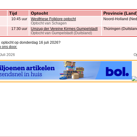
Tijd
Optocht
Provincie (Land
10:45 uur
Westfriese Folklore optocht
Noord-Holland (Ned
Optocht van Schagen
17:30 uur
Umzug der Vereine Kirmes Gumpelstadt
Thüringen (Duitslan
Optocht van Gumpelstadt (Duitsland)
n optocht op donderdag 16 juli 2026?
n ons door.
Juli 2026
O