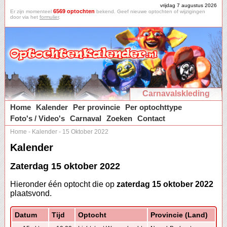
vrijdag 7 augustus 2026
6569 optochten
Er zijn momenteel
bekend. Geef nieuwe optochten of wijzigingen
door via het
formulier
.
Carnavalskleding
Home
Kalender
Per provincie
Per optochttype
Foto's / Video's
Carnaval
Zoeken
Contact
Home
-
Kalender
-
15 Oktober 2022
Kalender
Zaterdag 15 oktober 2022
Hieronder één optocht die op
zaterdag 15 oktober 2022
plaatsvond.
Datum
Tijd
Optocht
Provincie (Land)