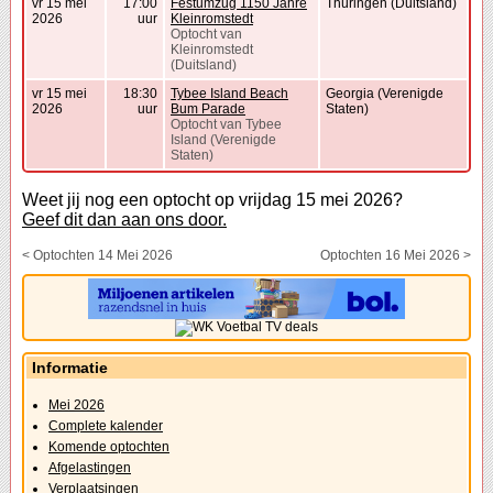
vr 15 mei
17:00
Festumzug 1150 Jahre
Thüringen (Duitsland)
2026
uur
Kleinromstedt
Optocht van
Kleinromstedt
(Duitsland)
vr 15 mei
18:30
Tybee Island Beach
Georgia (Verenigde
2026
uur
Bum Parade
Staten)
Optocht van Tybee
Island (Verenigde
Staten)
Weet jij nog een optocht op vrijdag 15 mei 2026?
Geef dit dan aan ons door.
< Optochten 14 Mei 2026
Optochten 16 Mei 2026 >
Informatie
Mei 2026
Complete kalender
Komende optochten
Afgelastingen
Verplaatsingen