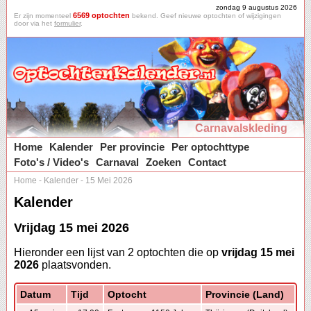
zondag 9 augustus 2026
6569 optochten
Er zijn momenteel
bekend. Geef nieuwe optochten of wijzigingen
door via het
formulier
.
Carnavalskleding
Home
Kalender
Per provincie
Per optochttype
Foto's / Video's
Carnaval
Zoeken
Contact
Home
-
Kalender
-
15 Mei 2026
Kalender
Vrijdag 15 mei 2026
Hieronder een lijst van 2 optochten die op
vrijdag 15 mei
2026
plaatsvonden.
Datum
Tijd
Optocht
Provincie (Land)