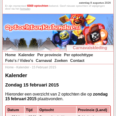
zaterdag 8 augustus 2026
6569 optochten
Er zijn momenteel
bekend. Geef nieuwe optochten of wijzigingen
door via het
formulier
.
Carnavalskleding
Home
Kalender
Per provincie
Per optochttype
Foto's / Video's
Carnaval
Zoeken
Contact
Home
-
Kalender
-
15 Februari 2015
Kalender
Zondag 15 februari 2015
Hieronder een overzicht van 2 optochten die op
zondag
15 februari 2015
plaatsvonden.
Datum
Tijd
Optocht
Provincie (Land)