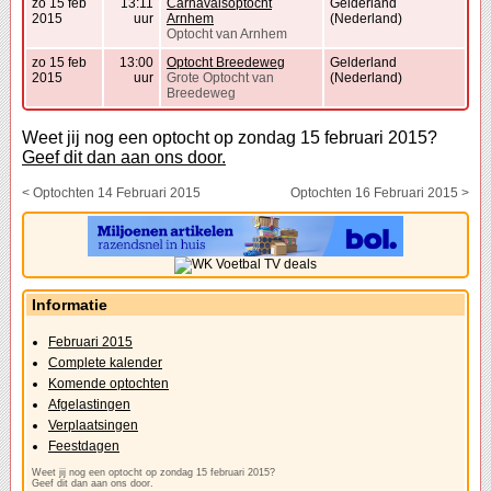
zo 15 feb
13:11
Carnavalsoptocht
Gelderland
2015
uur
Arnhem
(Nederland)
Optocht van Arnhem
zo 15 feb
13:00
Optocht Breedeweg
Gelderland
2015
uur
Grote Optocht van
(Nederland)
Breedeweg
Weet jij nog een optocht op zondag 15 februari 2015?
Geef dit dan aan ons door.
< Optochten 14 Februari 2015
Optochten 16 Februari 2015 >
Informatie
Februari 2015
Complete kalender
Komende optochten
Afgelastingen
Verplaatsingen
Feestdagen
Weet jij nog een optocht op zondag 15 februari 2015?
Geef dit dan aan ons door.