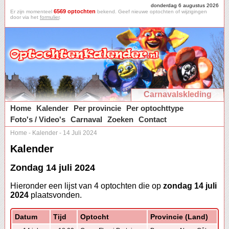
donderdag 6 augustus 2026
6569 optochten
Er zijn momenteel
bekend. Geef nieuwe optochten of wijzigingen
door via het
formulier
.
Carnavalskleding
Home
Kalender
Per provincie
Per optochttype
Foto's / Video's
Carnaval
Zoeken
Contact
Home
-
Kalender
-
14 Juli 2024
Kalender
Zondag 14 juli 2024
Hieronder een lijst van 4 optochten die op
zondag 14 juli
2024
plaatsvonden.
Datum
Tijd
Optocht
Provincie (Land)