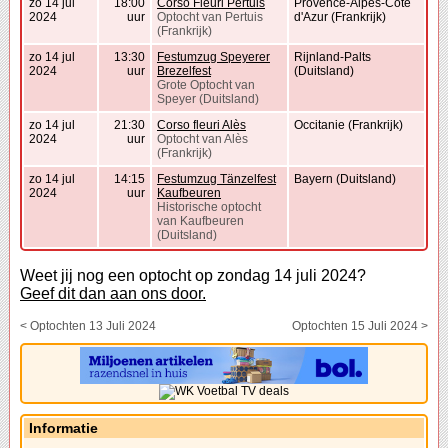
zo 14 jul
18:00
Corso Fleuri Pertuis
Provence-Alpes-Côte
2024
uur
Optocht van Pertuis
d'Azur (Frankrijk)
(Frankrijk)
zo 14 jul
13:30
Festumzug Speyerer
Rijnland-Palts
2024
uur
Brezelfest
(Duitsland)
Grote Optocht van
Speyer (Duitsland)
zo 14 jul
21:30
Corso fleuri Alès
Occitanie (Frankrijk)
2024
uur
Optocht van Alès
(Frankrijk)
zo 14 jul
14:15
Festumzug Tänzelfest
Bayern (Duitsland)
2024
uur
Kaufbeuren
Historische optocht
van Kaufbeuren
(Duitsland)
Weet jij nog een optocht op zondag 14 juli 2024?
Geef dit dan aan ons door.
< Optochten 13 Juli 2024
Optochten 15 Juli 2024 >
Informatie