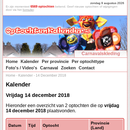
zondag 9 augustus 2026
6569 optochten
Er zijn momenteel
bekend. Geef nieuwe optochten of wijzigingen
door via het
formulier
.
Carnavalskleding
Home
Kalender
Per provincie
Per optochttype
Foto's / Video's
Carnaval
Zoeken
Contact
Home
-
Kalender
-
14 December 2018
Kalender
Vrijdag 14 december 2018
Hieronder een overzicht van 2 optochten die op
vrijdag
14 december 2018
plaatsvonden.
Provincie
Datum
Tijd
Optocht
(Land)