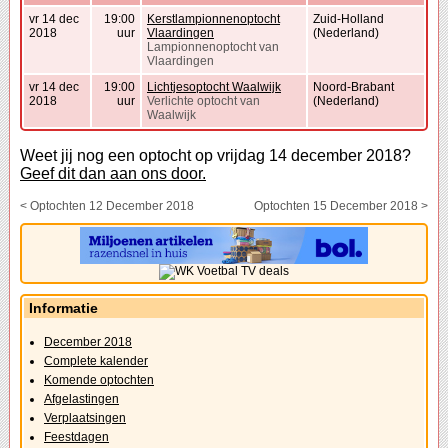
vr 14 dec
19:00
Kerstlampionnenoptocht
Zuid-Holland
2018
uur
Vlaardingen
(Nederland)
Lampionnenoptocht van
Vlaardingen
vr 14 dec
19:00
Lichtjesoptocht Waalwijk
Noord-Brabant
2018
uur
Verlichte optocht van
(Nederland)
Waalwijk
Weet jij nog een optocht op vrijdag 14 december 2018?
Geef dit dan aan ons door.
< Optochten 12 December 2018
Optochten 15 December 2018 >
Informatie
December 2018
Complete kalender
Komende optochten
Afgelastingen
Verplaatsingen
Feestdagen